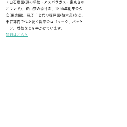
く白石農園(風の学校・アスパラガス・東京きの
こランド)、狭山茶の森谷園、1855年創業の久
安(果実園)、親子十七代の榎戸園(植木業)など、
東京都内で代々続く農家のロゴマーク、パッケ
ージ、看板などを手がけています。
詳細はこちら