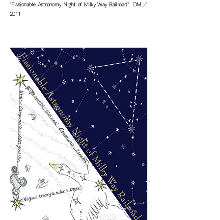
"Fissionable Astronomy Night of Milky Way Railroad"
DM／
2011