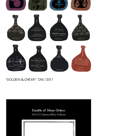
"GOLDEN ALCHEMY" DM／2011