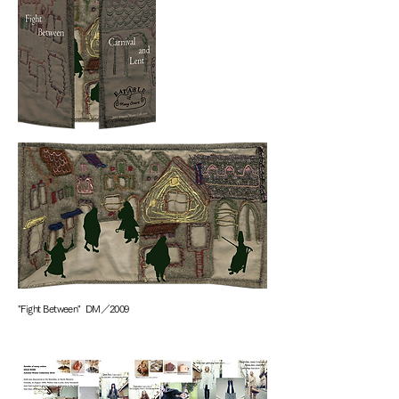
"Fight Between" DM／2009